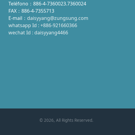
Teléfono：886-4-7360023.7360024
FAX：886-4-7355713
E-mail：
daisyyang@zungsung.com
whatsapp Id : +886-921660366
wechat Id : daisyyang4466
©
2026
, All Rights Reserved.